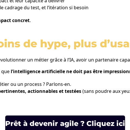
pact et leur capacité à délivrer
le cadrage du test, et l’itération si besoin
mpact concret
.
oins de hype, plus d’us
utionner un métier grâce à l’IA, avoir un partenaire capable
s que
l’intelligence artificielle ne doit pas être impression
étier ou un process ? Parlons-en.
pertinentes, actionnables et testées
(sans poudre aux yeux
Prêt à devenir agile ? Cliquez ici