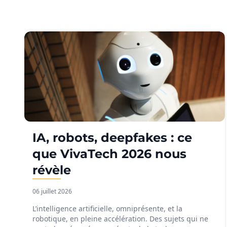
IA, robots, deepfakes : ce
que VivaTech 2026 nous
révèle
06 juillet 2026
L’intelligence artificielle, omniprésente, et la
robotique, en pleine accélération. Des sujets qui ne