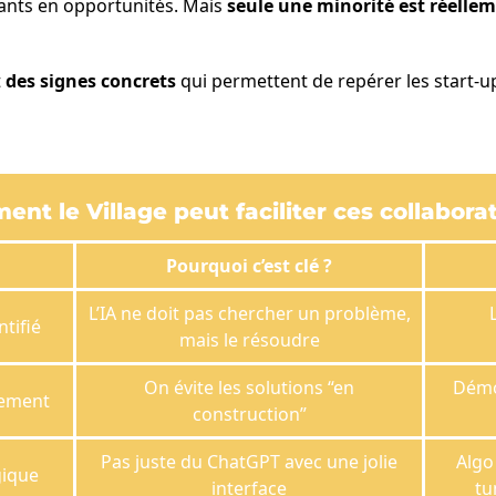
tants en opportunités. Mais
seule une minorité est réellem
t
des signes concrets
qui permettent de repérer les start-up
nt le Village peut faciliter ces collabora
Pourquoi c’est clé ?
L’IA ne doit pas chercher un problème,
tifié
mais le résoudre
On évite les solutions “en
Démo
dement
construction”
Pas juste du ChatGPT avec une jolie
Algo
gique
interface
tu