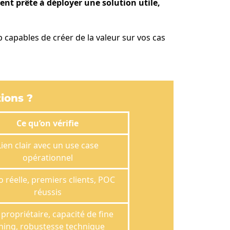
ent prête à déployer une solution utile,
 capables de créer de la valeur sur vos cas
tions ?
Ce qu’on vérifie
Lien clair avec un use case
opérationnel
 réelle, premiers clients, POC
réussis
 propriétaire, capacité de fine
ning, robustesse technique