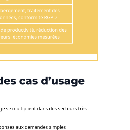
bergement, traitement des
onnées, conformité RGPD
 de productivité, réduction des
reurs, économies mesurées
t des cas d’usage
sage se multiplient dans des secteurs très
 réponses aux demandes simples