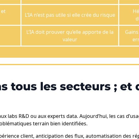
 et
Hé
L’IA n’est pas utile si elle crée du risque
d
L’IA doit prouver qu’elle apporte de la
Gains
valeur
er
ans tous les secteurs ; e
ée aux labs R&D ou aux experts data. Aujourd’hui, les cas d’u
blématiques terrain bien identifiées.
xpérience client, anticipation des flux, automatisation des