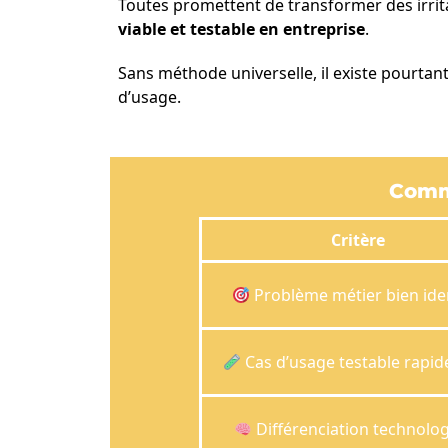
Toutes promettent de transformer des irri
viable et testable en entreprise
.
Sans méthode universelle, il existe pourtan
d’usage.
Comme
Critère
Problème métier bien iden
Cas d’usage testable rapi
Différenciation technolo