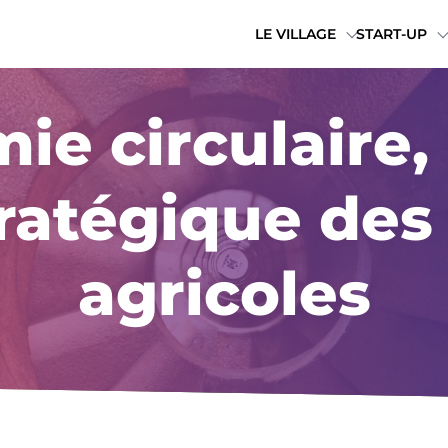
LE VILLAGE
START-UP
ie circulaire
atégique des 
agricoles