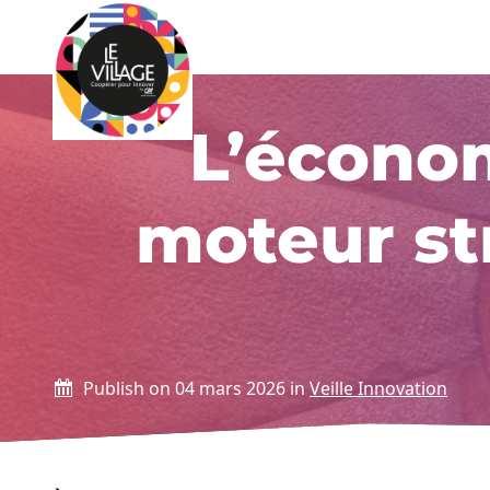
Le Village by CA Brie Picardie
Aller au contenu
L’économ
moteur str
Publish on 04 mars 2026 in
Veille Innovation