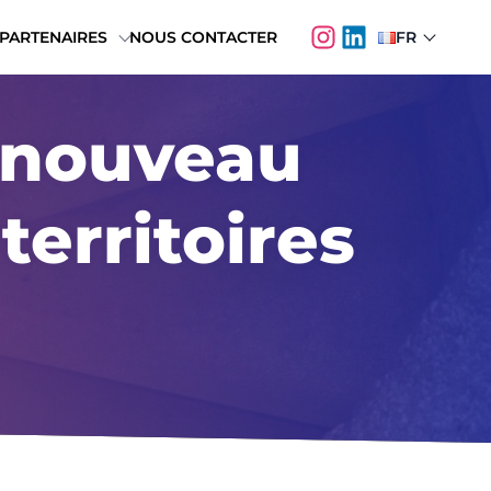
PARTENAIRES
NOUS CONTACTER
FR
Instagram de Le Villag
LinkedIn de Le Vill
Français
English
, nouveau
territoires